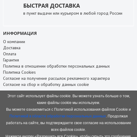
БЫСТРАЯ ДОСТАВКА
в пункт выдачи или курьером в любой город России
ИНФОРМАЦИЯ
О компании
Доставка
Оплата
Гарантия
Политика в отношении обработки персональных данных
Политика Cookies
Согласие на получение рассылок рекламного характера
Согласие на сбор и обработку данных cookie
СЛУЖБА ПОДДЕРЖКИ
Этот сайт использует файлы cookie. Вы можете узнать больше о том,
Связаться с нами
какие файлы cookie мы используем.
Карта сайта
Вы можете ознакомиться с Политикой использования файлов Cookie и
НАШИ КОНТАКТЫ
Политикой в области обработки персональных данных
. Продолжая
работать на сайте, вы подтверждаете свое согласие на использование
8 (8332) 75-66-88
+7 (953) 945-66-88
всех файлов cookie.
baofeng.rf@gmail.com
Нажмите кнопку «Разрешить все Cookie», чтобы скрыть это сообщение.