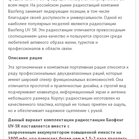
всем мире. На российском рынке радиостанций компания
Baofeng занимает лидирующие позиции, в том числе
благодаря своей доступности и универсальности. Одной из
наиболее популярных моделей являются радиостанции
Baofeng UV 5R. Эти радиостанции отличаются превосходным
соотношением цена-качество и пользуются спросом среди
любителей активного образа жизни, туристов и
профессионалов в области связи.
Описание рации
Эта эргономичная и компактная портативная рация относится к
ряду профессиональных двухдиапазонных раций, которые
имеют широкий спектр функциональных возможностей. Она
отличается простотой и практичностью дизайна, а строгий вид
подчеркивают клавиатура, информационный экран и антенна
небольшого размера. Корпус радиостанции изготовлен из
качественного пластика, который не только приятен на ощупь,
но и обеспечивает надежное сцепление с рукой.
Данный вариант комплектации радиостанции Баофенг
UV-5R поставляется вместе с
укороченным аккумулятором повышенной емкости на
3800 мАч
,
что помогает более чем в 1,5-2 раза продлить