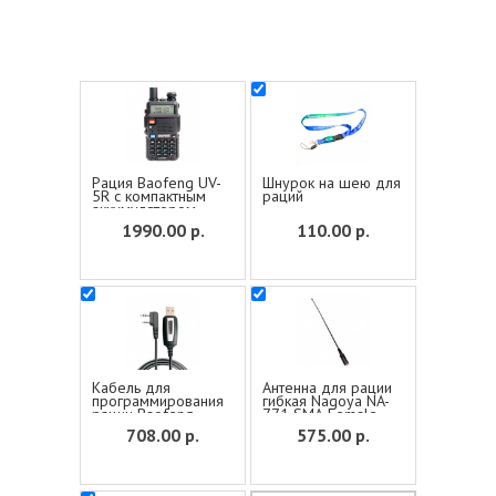
Рация Baofeng UV-
Шнурок на шею для
5R с компактным
раций
аккумулятором
3800 мАч
1990.00
р.
110.00
р.
Кабель для
Антенна для рации
программирования
гибкая Nagoya NA-
рации Baofeng
771 SMA-Female
UHF VHF
708.00
р.
575.00
р.