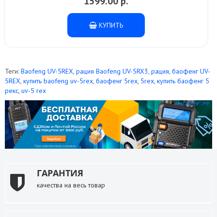
1599.00 р.
КУПИТЬ
Теги:
Baofeng UV-5REX
,
рация Baofeng UV-5RX3
,
рация
,
баофенг UV-
5REX
,
купить baofeng uv-5rex
,
баофенг 5rex
,
5rex
,
купить баофенг 5
рекс
,
uv-5 rex
ГАРАНТИЯ
качества на весь товар