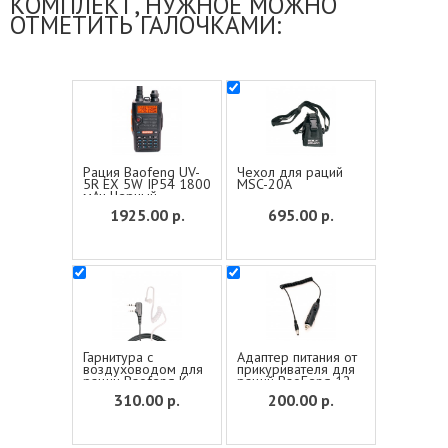
КОМПЛЕКТ, НУЖНОЕ МОЖНО
ОТМЕТИТЬ ГАЛОЧКАМИ:
Рация Baofeng UV-
Чехол для раций
5R EX 5W IP54 1800
MSC-20A
мАч Черный
1925.00
р.
695.00
р.
Гарнитура с
Адаптер питания от
воздуховодом для
прикуривателя для
рации Baofeng K-
раций BaoFeng 12-
Plug
13V
310.00
р.
200.00
р.