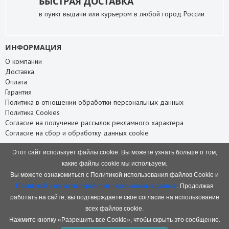
БЫСТРАЯ ДОСТАВКА
в пункт выдачи или курьером в любой город России
ИНФОРМАЦИЯ
О компании
Доставка
Оплата
Гарантия
Политика в отношении обработки персональных данных
Политика Cookies
Согласие на получение рассылок рекламного характера
Согласие на сбор и обработку данных cookie
СЛУЖБА ПОДДЕРЖКИ
Этот сайт использует файлы cookie. Вы можете узнать больше о том,
Связаться с нами
какие файлы cookie мы используем.
Карта сайта
Вы можете ознакомиться с Политикой использования файлов Cookie и
НАШИ КОНТАКТЫ
Политикой в области обработки персональных данных
. Продолжая
работать на сайте, вы подтверждаете свое согласие на использование
8 (8332) 75-66-88
всех файлов cookie.
+7 (953) 945-66-88
baofeng.rf@gmail.com
Нажмите кнопку «Разрешить все Cookie», чтобы скрыть это сообщение.