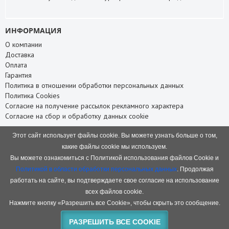
ИНФОРМАЦИЯ
О компании
Доставка
Оплата
Гарантия
Политика в отношении обработки персональных данных
Политика Cookies
Согласие на получение рассылок рекламного характера
Согласие на сбор и обработку данных cookie
СЛУЖБА ПОДДЕРЖКИ
Этот сайт использует файлы cookie. Вы можете узнать больше о том,
Связаться с нами
какие файлы cookie мы используем.
Карта сайта
Вы можете ознакомиться с Политикой использования файлов Cookie и
НАШИ КОНТАКТЫ
Политикой в области обработки персональных данных
. Продолжая
работать на сайте, вы подтверждаете свое согласие на использование
8 (8332) 75-66-88
+7 (953) 945-66-88
всех файлов cookie.
baofeng.rf@gmail.com
Нажмите кнопку «Разрешить все Cookie», чтобы скрыть это сообщение.
ПН-ПТ с 10:00 до 18:00
РАЗРЕШИТЬ ВСЕ COOKIE
Киров, Производственная 38