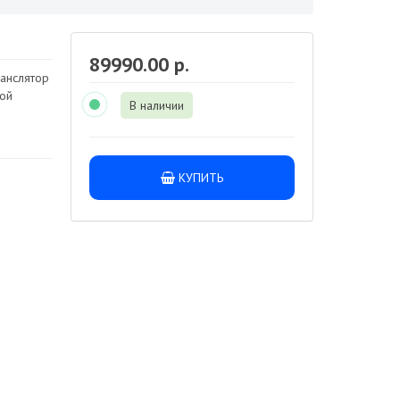
89990.00 р.
анслятор
ой
В наличии
КУПИТЬ