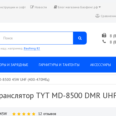
нструкции и софт
Новости
Блог магазина Баофенг.рф
Сравнение
8 (
8 (
 ищу, например,
Baofeng 82
ОРЫ И ЗАРЯДНЫЕ
ГАРНИТУРЫ И ТАНГЕНТЫ
АКСЕССУАРЫ
D-8500 45W UHF (400-470МГц)
ранслятор TYT MD-8500 DMR UHF
 45W
12 отзывов