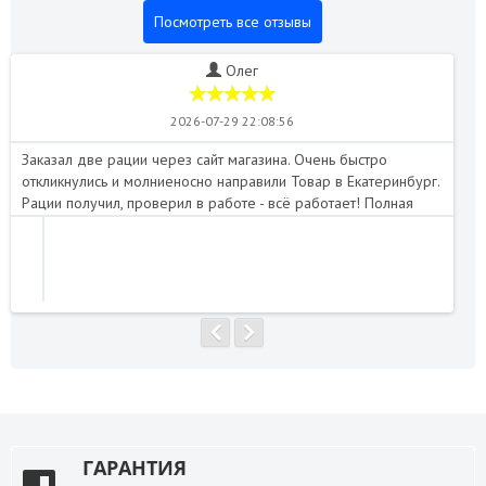
Посмотреть все отзывы
Олег
2026-07-29 22:08:56
Заказал две рации через сайт магазина. Очень быстро
Пе
откликнулись и молниеносно направили Товар в Екатеринбург.
Отл
Рации получил, проверил в работе - всё работает! Полная
нап
комплектация. Я доволен. Магазин рекомендую!..
ГАРАНТИЯ