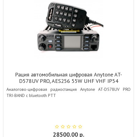
Рация автомобильная цифровая Anytone AT-
D578UV PRO, AES256 55W UHF VHF IP54
BLUETOOTH GPS
Аналогово-цифровая радиостанция Anytone AT-D578UV PRO
TRI-BAND с bluetooth PTT
28500.00 р.