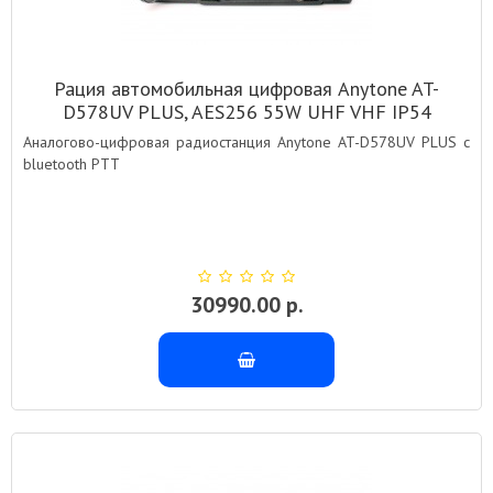
Рация автомобильная цифровая Anytone AT-
D578UV PLUS, AES256 55W UHF VHF IP54
BLUETOOTH GPS
Аналогово-цифровая радиостанция Anytone AT-D578UV PLUS с
bluetooth PTT
30990.00 р.