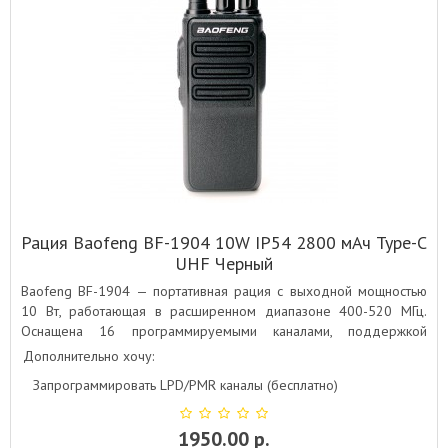
Рация Baofeng BF-1904 10W IP54 2800 мАч Type-C
UHF Черный
Baofeng BF-1904 — портативная рация с выходной мощностью
10 Вт, работающая в расширенном диапазоне 400-520 МГц.
Оснащена 16 программируемыми каналами, поддержкой
кодирования CTCSS/DCS, разъёмом для гарнитуры
Дополнительно хочу:
и современным Type-C разъёмом для удобства зарядки.
Запрограммировать LPD/PMR каналы (бесплатно)
1950.00 р.