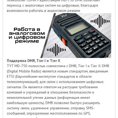
технологии TDMA. Радиостанция MD-750 DMR облегчает
переход с аналоговых систем на цифровые, благодаря
возможности работать в аналоговом режиме
Поддержка DMR, Tier I и Tier II
TYT MD-750 полностью совместима с DMR, Tier I и Tier II. DMR
(Digital Mobile Radio) является новым стандартом, введенным
ETSI (Европейским институтом стандартов в области
телекоммуникаций) для связи с использованием цифровых
сигналов. Он является ответом на растущие требования
компаний и учреждений в отношении безопасности и
нежелательной утечки данных (информация имеет
наибольшую ценность). DMR позволил быстро расширить
систему связи, удаленное управление, отправку SMS-
сообщений, определение местоположения по GPS,