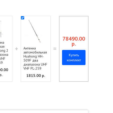
78490.00
нна
р.
вая
+
=
Антенна
ong 2
автомобильная
азона
Купить
Huahong HH-
VHF
комплект
509F два
59
диапазона UHF
VHF PL-259
0.00
р.
1815.00
р.