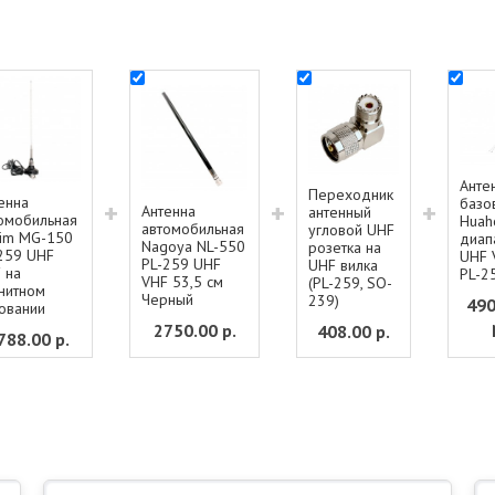
Анте
Переходник
енна
базо
+
+
+
Антенна
антенный
омобильная
Huah
автомобильная
угловой UHF
im MG-150
диап
Nagoya NL-550
розетка на
259 UHF
UHF 
PL-259 UHF
UHF вилка
 на
PL-2
VHF 53,5 см
(PL-259, SO-
нитном
Черный
239)
490
овании
2750.00
р.
408.00
р.
788.00
р.