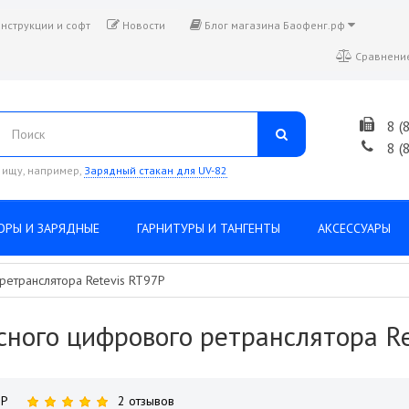
нструкции и софт
Новости
Блог магазина Баофенг.рф
Сравнение
8 (
8 (
 ищу, например,
Зарядный стакан для UV-82
ОРЫ И ЗАРЯДНЫЕ
ГАРНИТУРЫ И ТАНГЕНТЫ
АКСЕССУАРЫ
ретранслятора Retevis RT97P
ного цифрового ретранслятора Ret
7P
2 отзывов