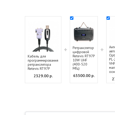
Ант
+
Ретранслятор
+
авт
цифровой
Opt
Retevis RT97P
Кабель для
PL-
10W UHF
программирования
VHF
(400-520
ретранслятора
маг
МГц)
Retevis RT97P
осн
63500.00
р.
2329.00
р.
2