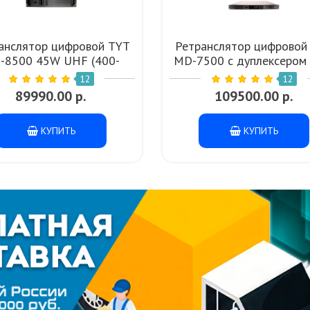
анслятор цифровой TYT
Ретранслятор цифровой
-8500 45W UHF (400-
MD-7500 с дуплексером
470МГц)
UHF (400-470 МГц)
12
12
89990.00 р.
109500.00 р.
КУПИТЬ
КУПИТЬ