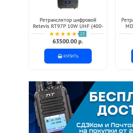
Ретранслятор цифровой
Ретр
Retevis RT97P 10W UHF (400-
MD
520 МГц)
23
63500.00 р.
КУПИТЬ