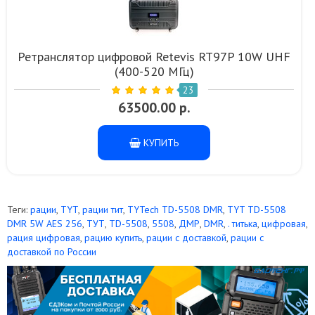
Ретранслятор цифровой Retevis RT97P 10W UHF
(400-520 МГц)
23
63500.00 р.
КУПИТЬ
Теги:
рации
,
TYT
,
рации тит
,
TYTech TD-5508 DMR
,
TYT TD-5508
DMR 5W AES 256
,
ТУТ
,
TD-5508
,
5508
,
ДМР
,
DMR
,
. титька
,
цифровая
,
рация цифровая
,
рацию купить
,
рации с доставкой
,
рации с
доставкой по России