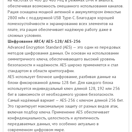
на частотах от 400 до 480 МГц в режимах DMR и аналога,
обеспечивая возможность смешанного использования каналов.
Рация оснащена мощной антенной и аккумулятором ёмкостью
2800 мАч с поддержкой USB Type-C. Благодаря хорошей
помехоустойчивости и экранированию всех элементов на
плате, эта рация обеспечивает надёжную работу даже в
сложных условиях.
Шифрование ARC4/ AES-128/ AES-256
Advanced Encryption Standard (AES) — это один из передовых
методов шифрования данных. Он основан на использовании
симметричного ключа, обеспечивающего высокий уровень
безопасности и надёжности. AES широко применяется и стал
стандартом в области криптографии.
AES использует блочное шифрование, разбивая данные на
блоки фиксированной длины 128 бит. Для каждого блока
используется индивидуальный ключ длиной 128, 192 или 256
бит в зависимости от необходимого уровня безопасности.
Самый надёжный вариант — AES-256 с ключом длиной 256 бит.
Это гарантирует максимальную защиту от разных видов атак,
включая подбор ключа. Применение AES обеспечивает
конфиденциальность, целостность и аутентичность
передаваемых данных, что особенно актуально в
современном цифровом мире.