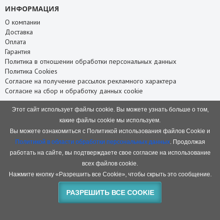
ИНФОРМАЦИЯ
О компании
Доставка
Оплата
Гарантия
Политика в отношении обработки персональных данных
Политика Cookies
Согласие на получение рассылок рекламного характера
Согласие на сбор и обработку данных cookie
СЛУЖБА ПОДДЕРЖКИ
Этот сайт использует файлы cookie. Вы можете узнать больше о том,
Связаться с нами
какие файлы cookie мы используем.
Карта сайта
Вы можете ознакомиться с Политикой использования файлов Cookie и
НАШИ КОНТАКТЫ
Политикой в области обработки персональных данных
. Продолжая
работать на сайте, вы подтверждаете свое согласие на использование
8 (8332) 75-66-88
+7 (953) 945-66-88
всех файлов cookie.
baofeng.rf@gmail.com
Нажмите кнопку «Разрешить все Cookie», чтобы скрыть это сообщение.
ПН-ПТ с 10:00 до 18:00
РАЗРЕШИТЬ ВСЕ COOKIE
Киров, Производственная 38
Магазин раций Baofeng © 2026