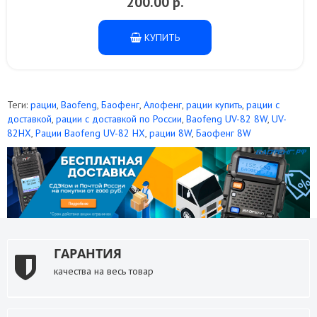
200.00 р.
КУПИТЬ
Теги:
рации
,
Baofeng
,
Баофенг
,
Алофенг
,
рации купить
,
рации с
доставкой
,
рации с доставкой по России
,
Baofeng UV-82 8W
,
UV-
82HX
,
Рации Baofeng UV-82 HX
,
рации 8W
,
Баофенг 8W
ГАРАНТИЯ
качества на весь товар