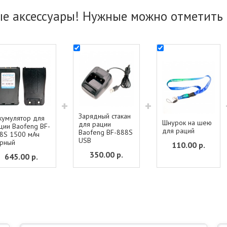
е аксессуары! Нужные можно отметить 
+
+
Зарядный стакан
кумулятор для
Шнурок на шею
для рации
ции Baofeng BF-
для раций
Baofeng BF-888S
8S 1500 мАч
USB
рный
110.00
р.
350.00
р.
645.00
р.