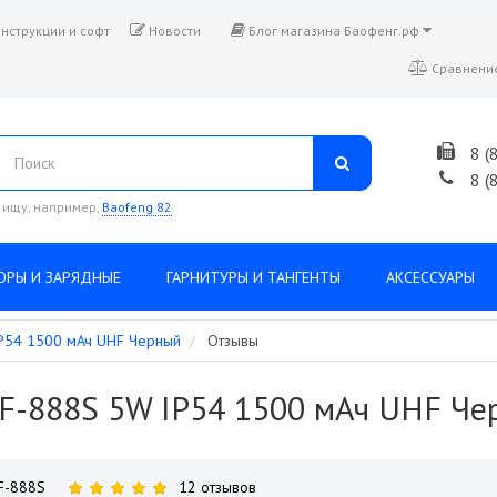
нструкции и софт
Новости
Блог магазина Баофенг.рф
Сравнение
8 (
8 (
 ищу, например,
Baofeng 82
ОРЫ И ЗАРЯДНЫЕ
ГАРНИТУРЫ И ТАНГЕНТЫ
АКСЕССУАРЫ
IP54 1500 мАч UHF Черный
Отзывы
BF-888S 5W IP54 1500 мАч UHF Че
F-888S
12 отзывов