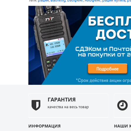
Теги:
рации
,
Baofeng
,
Баофенг
,
Алофенг
,
рации купить
,
р
ГАРАНТИЯ
качества на весь товар
ИНФОРМАЦИЯ
НАШИ 