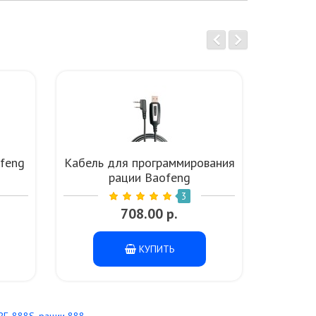
ofeng
Кабель для программирования
Антенна
рации Baofeng
20
3
708.00 р.
КУПИТЬ