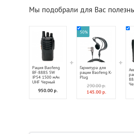
Мы подобрали для Вас полезны
50%
+
+
Рация Baofeng
Гарнитура для
Ак
BF-888S 5W
рации Baofeng K-
ра
IP54 1500 мАч
Plug
88
UHF Черный
Че
290.00 р.
950.00
р.
145.00
р.