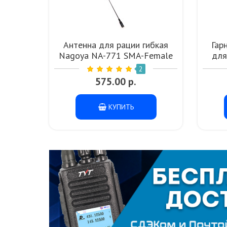
Антенна для рации гибкая
Гар
Nagoya NA-771 SMA-Female
для
UHF VHF
2
575.00 р.
КУПИТЬ