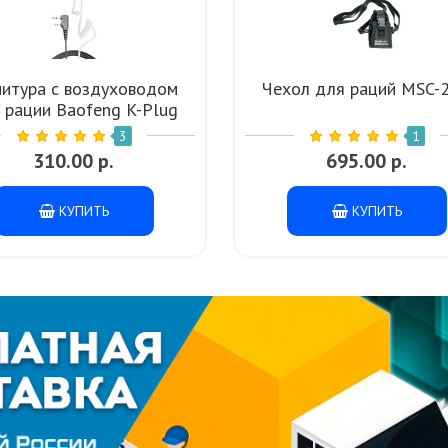
нитура с воздуховодом
Чехол для раций MSC-
 рации Baofeng K-Plug
3
1
310.00 р.
695.00 р.
КУПИТЬ
КУПИТЬ