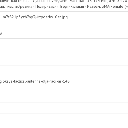
Тактическая гибкая - Диапазон: VHF/UHF - Частота: 136-174 МГц и 400-470
ал: пластик/резина - Поляризация: Вертикальная - Разъем: SMA-Female (ма
6/ygllm7t821p3yzh7np3j4ttpdedw10an.jpg
48
ibkaya-tactical-antenna-dlja-racii-ar-148