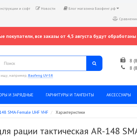
нструкции и софт
Новости
Блог магазина Баофенг.рф
Сравнение
е покупатели, все заказы от 4,5 августа будут обработаны 
8 (
8 (
 ищу, например,
Baofeng UV-5R
ОРЫ И ЗАРЯДНЫЕ
ГАРНИТУРЫ И ТАНГЕНТЫ
АКСЕССУАРЫ
R-148 SMA-Female UHF VHF
Характеристики
для рации тактическая AR-148 S