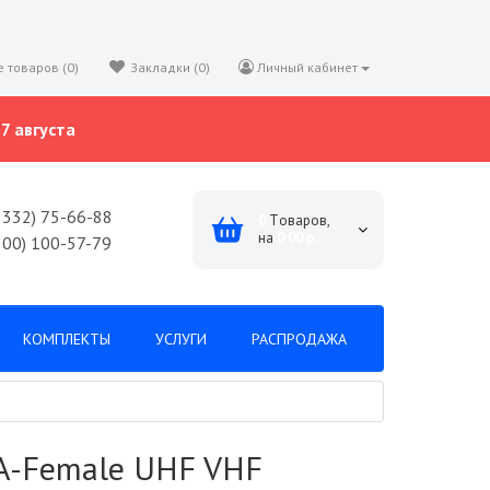
 товаров (0)
Закладки (0)
Личный кабинет
7 августа
8332) 75-66-88
0
Tоваров,
на
0.00 р.
800) 100-57-79
КОМПЛЕКТЫ
УСЛУГИ
РАСПРОДАЖА
MA-Female UHF VHF