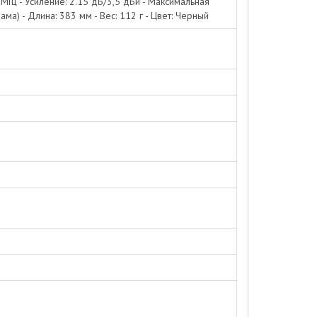
 МГц - Усиление: 2.15 дБ/3,5 дБи - Максимальная
ма) - Длина: 383 мм - Вес: 112 г - Цвет: Черный