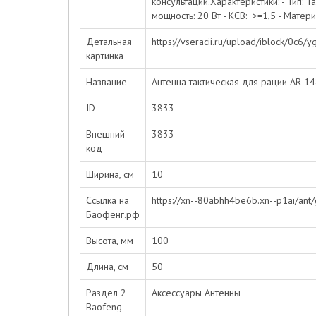
консультации.Характеристики: - Тип: 
мощность: 20 Вт - КСВ: >=1,5 - Матери
Детальная
https://vseracii.ru/upload/iblock/0c
картинка
Название
Антенна тактическая для рации AR-1
ID
3833
Внешний
3833
код
Ширина, см
10
Ссылка на
https://xn--80abhh4be6b.xn--p1ai/ant/g
Баофенг.рф
Высота, мм
100
Длина, см
50
Раздел 2
Аксессуары Антенны
Baofeng