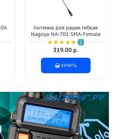
20A
Антенна для рации гибкая
Гарн
Nagoya NA-701 SMA-Female
ра
UHF VHF
Q
2
319.00 р.
КУПИТЬ