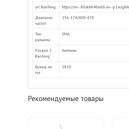
url Baofeng
https://xn--80abhh4be6b.xn--p1ai/gibka
Диапазон
136-174/400-470
частот
Тип
SMA
разъема
Раздел 1
Антенны
Baofeng
Бренд не
1810
тот
Рекомендуемые товары