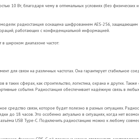
тью 10 Вт, благодаря чему в оптимальных условиях (без физических 
ь модели: радиостанция оснащена шифрованием AES-256, защищающим 
рпораций, работающих с конфиденциальной информацией.
т в широком диапазоне частот:
нт для связи на различных частотах. Она гарантирует стабильное сое
 в таких сферах, как строительство, логистика, охрана и других. Так
ортивные события. Радиостанция обеспечивает надёжную связь в любых 
е средство связи, которое будет полезно в разных ситуациях. Радиос
и до 18 часов. Это особенно актуально в ситуациях, когда нет возмож
разъёма USB Type-C. Подключить радиостанцию можно к любому совмест