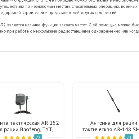
наличию функции GPS. С её помощью можно отслеживать местоположени
путешествиях по незнакомым местам, спасательных операциях, военных
едприятий, строителей и представителей других профессий.
32 является наличие функции захвата частот. С её помощью можно быс
езно при работе с несколькими радиостанциями одновременно или когд
ента тактическая AR-152
Антенна для рации
я рации Baofeng, TYT,
тактическая AR-148 S
nsheng K-Plug Черный
Female UHF VHF
22
23