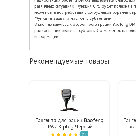
Радиостанция Baofeng DM-32 выделяется благодаря 
различных ситуациях. Функция GPS будет полезна в 
может быть востребована у сотрудников охранных пр
Функция захвата частот с субтонами.
Одной из ключевых особенностей рации Baofeng DM-
радиостанции, включая субтоны. Это может быть пол
информации.
Рекомендуемые товары
Тангента для рации Baofeng
Танг
IP67 K-plug Черный
дл
Qua
22