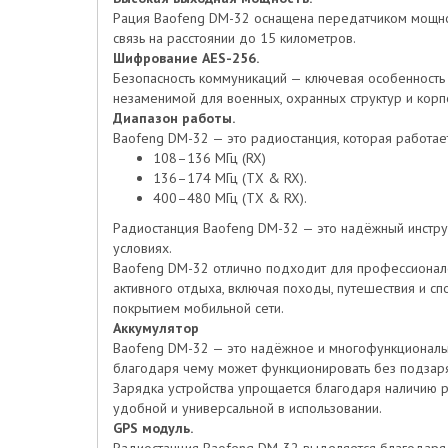
Рация Baofeng DM-32 оснащена передатчиком мощнос
связь на расстоянии до 15 километров.
Шифрование AES-256.
Безопасность коммуникаций — ключевая особенност
незаменимой для военных, охранных структур и ко
Диапазон работы.
Baofeng DM-32 — это радиостанция, которая работае
108–136 МГц (RX)
136–174 МГц (TX & RX).
400–480 МГц (TX & RX).
Радиостанция Baofeng DM-32 — это надёжный инструме
условиях.
Baofeng DM-32 отлично подходит для профессионалов
активного отдыха, включая походы, путешествия и сп
покрытием мобильной сети.
Аккумулятор
Baofeng DM-32 — это надёжное и многофункционально
благодаря чему может функционировать без подзарядк
Зарядка устройства упрощается благодаря наличию 
удобной и универсальной в использовании.
GPS модуль.