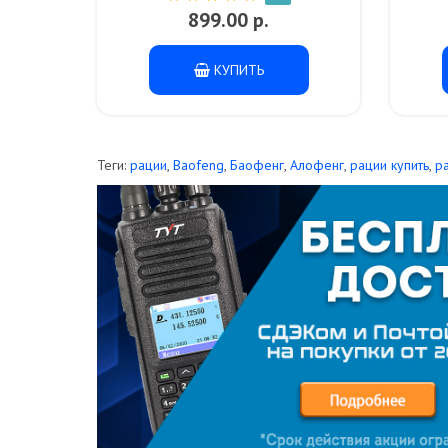
899.00 р.
КУПИТЬ
Теги:
рации
,
Baofeng
,
Баофенг
,
Алофенг
,
рации купить
,
р