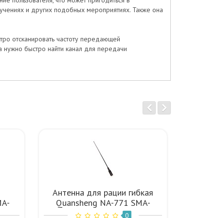
е пользователя, что может пригодиться в
 учениях и других подобных мероприятиях. Также она
тро отсканировать частоту передающей
а нужно быстро найти канал для передачи
Антенна для рации гибкая
Танген
MA-
Quansheng NA-771 SMA-
для 
Female UHF VHF
Quans
0