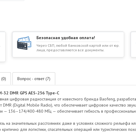
Безопасная удобная оплата!
Через СБП, любой банковской картой или от юр.
лица, предоставляются все документы.
 (0)
Вопрос - ответ (7)
-32 DMR GPS AES-256 Type-C
вная цифровая радиостанция от известного бренда Baofeng, разработ
 DMR (Digital Mobile Radio), что обеспечивает цифровое качество зву
и — 136–174/400-480 МГц — обеспечивает гибкость в профессиональны
язь на значительных расстояниях даже в условиях сложного рельефа и
 критично для логистики, спасательных операций или туристических по