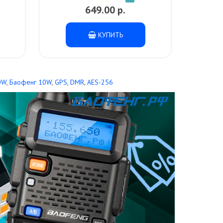
649.00 р.
КУПИТЬ
0W
,
Баофенг 10W
,
GPS
,
DMR
,
AES-256