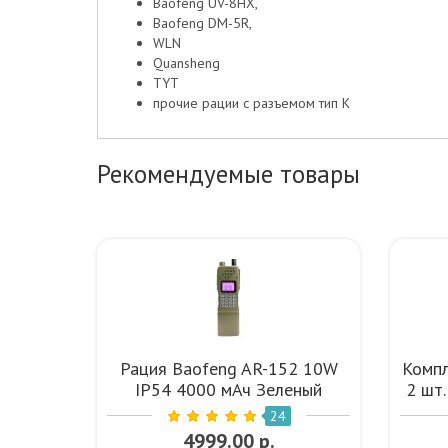
Baofeng UV-8HX,
Baofeng DM-5R,
WLN
Quansheng
TYT
прочие рации с разъемом тип К
Рекомендуемые товары
Рация Baofeng AR-152 10W
Компл
IP54 4000 мАч Зеленый
2 шт
24
4999.00 р.