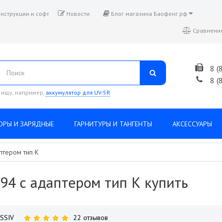
нструкции и софт
Новости
Блог магазина Баофенг.рф
Сравнение
8 (
8 (
 ищу, например,
аккумулятор для UV-5R
ОРЫ И ЗАРЯДНЫЕ
ГАРНИТУРЫ И ТАНГЕНТЫ
АКСЕССУАРЫ
птером тип К
94 с адаптером тип К купить
SSIV
22 отзывов