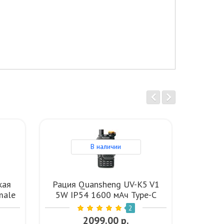
В наличии
кая
Рация Quansheng UV-K5 V1
Рация B
male
5W IP54 1600 мАч Type-C
8W IP
VHF
Черный
2
2099.00 р.