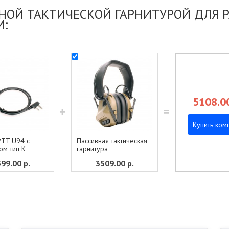
ОЙ ТАКТИЧЕСКОЙ ГАРНИТУРОЙ ДЛЯ РА
И:
5108.0
+
=
Купить ком
PTT U94 с
Пассивная тактическая
ом тип К
гарнитура
599.00
р.
3509.00
р.