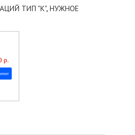
ЦИЙ ТИП "К", НУЖНОЕ
0
р.
плект