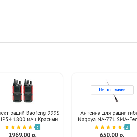
Нет в наличии
ект раций Baofeng 999S
Антенна для рации гиб
. IP54 1800 мАч Красный
Nagoya NA-771 SMA-Fe
Зеленая Тайвань UHF 
3
2
1969.00 р.
650.00 р.