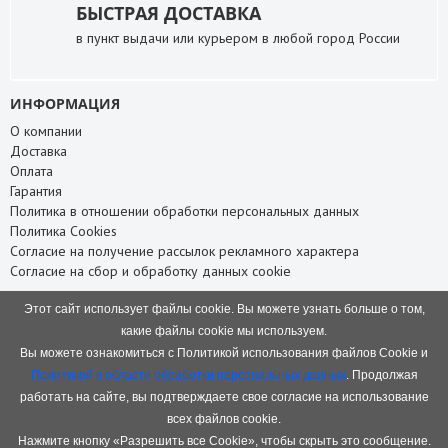
БЫСТРАЯ ДОСТАВКА
в пункт выдачи или курьером в любой город России
ИНФОРМАЦИЯ
О компании
Доставка
Оплата
Гарантия
Политика в отношении обработки персональных данных
Политика Cookies
Согласие на получение рассылок рекламного характера
Согласие на сбор и обработку данных cookie
СЛУЖБА ПОДДЕРЖКИ
Этот сайт использует файлы cookie. Вы можете узнать больше о том,
Связаться с нами
какие файлы cookie мы используем.
Карта сайта
Вы можете ознакомиться с Политикой использования файлов Cookie и
НАШИ КОНТАКТЫ
Политикой в области обработки персональных данных
. Продолжая
работать на сайте, вы подтверждаете свое согласие на использование
8 (8332) 75-66-88
+7 (953) 945-66-88
всех файлов cookie.
baofeng.rf@gmail.com
Нажмите кнопку «Разрешить все Cookie», чтобы скрыть это сообщение.