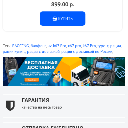
899.00 р.
КУПИТЬ
Теги:
BAOFENG
,
баофенг
,
uv-k67 Pro
,
к67 pro
,
k67 Pro
,
type-c
,
рации
,
рации купить
,
рации с доставкой
,
рации с доставкой по России
,
ГАРАНТИЯ
качества на весь товар