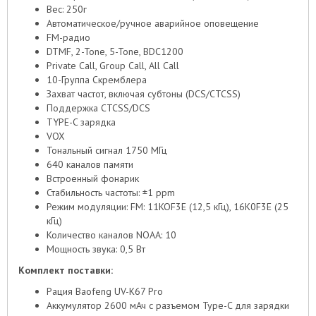
Вес: 250г
Автоматическое/ручное аварийное оповещение
FM-радио
DTMF, 2-Tone, 5-Tone, BDC1200
Private Call, Group Call, All Call
10-Группа Скремблера
Захват частот, включая субтоны (DCS/CTCSS)
Поддержка CTCSS/DCS
TYPE-C зарядка
VOX
Тональный сигнал 1750 МГц
640 каналов памяти
Встроенный фонарик
Стабильность частоты: ±1 ppm
Режим модуляции: FM: 11KOF3E (12,5 кГц), 16K0F3E (25
кГц)
Количество каналов NOAA: 10
Мощность звука: 0,5 Вт
Комплект поставки:
Рация Baofeng UV-K67 Pro
Аккумулятор 2600 мАч с разъемом Type-C для зарядки