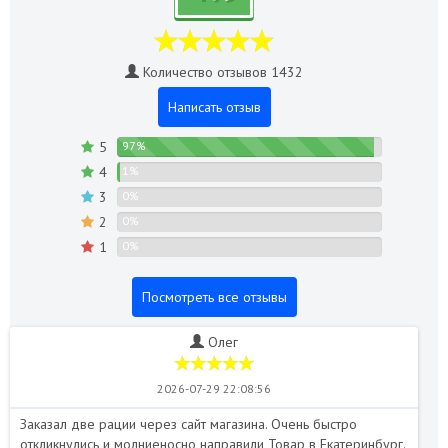
Количество отзывов 1432
Написать отзыв
5
97%
4
1%
3
0%
2
0%
1
0%
Посмотреть все отзывы
Олег
2026-07-29 22:08:56
Заказал две рации через сайт магазина. Очень быстро
Пе
откликнулись и молниеносно направили Товар в Екатеринбург.
Отл