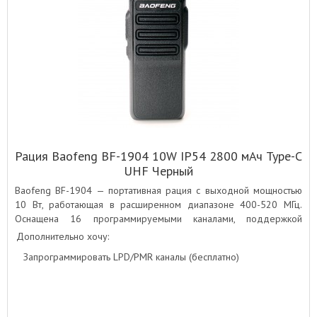
Рация Baofeng BF-1904 10W IP54 2800 мАч Type-C
UHF Черный
Baofeng BF-1904 — портативная рация с выходной мощностью
10 Вт, работающая в расширенном диапазоне 400-520 МГц.
Оснащена 16 программируемыми каналами, поддержкой
кодирования CTCSS/DCS, разъёмом для гарнитуры
Дополнительно хочу:
и современным Type-C разъёмом для удобства зарядки.
Запрограммировать LPD/PMR каналы (бесплатно)