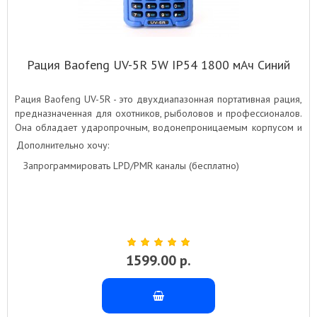
Рация Baofeng UV-5R 5W IP54 1800 мАч Синий
Рация Baofeng UV-5R - это двухдиапазонная портативная рация,
предназначенная для охотников, рыболовов и профессионалов.
Она обладает ударопрочным, водонепроницаемым корпусом и
мощным передатчиком. Благодаря большой емкости
Дополнительно хочу:
аккумулятора, рация обеспечивает длительное время работы
Запрограммировать LPD/PMR каналы (бесплатно)
без подзарядки. Доступная цена делает ее отличным выбором
для тех, кто ищет надежную и функциональную рацию.
1599.00 р.