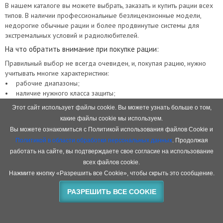
В нашем каталоге вы можете выбрать, заказать и купить рации всех
типов. В наличии профессиональные безлицензионные модели,
недорогие обычные рации и более продвинутые системы для
экстремальных условий и радиолюбителей.
На что обратить внимание при покупке рации:
Правильный выбор не всегда очевиден, и, покупая рацию, нужно
учитывать многие характеристики:
• рабочие диапазоны;
• наличие нужного класса защиты;
• дальность действия;
Этот сайт использует файлы cookie. Вы можете узнать больше о том,
• простоту настроек и эксплуатации;
какие файлы cookie мы используем.
• мощность аккумулятора;
Вы можете ознакомиться с Политикой использования файлов Cookie и
• стоимость.
Политикой в области обработки персональных данных
. Продолжая
Все основные характеристики указаны в описании. Наши
работать на сайте, вы подтверждаете свое согласие на использование
консультанты готовы помочь вам найти и купить лучшую модель
радиостанции Baofeng из нашего каталога, которая будет полностью
всех файлов cookie.
соответствовать вашим требованиям.
Нажмите кнопку «Разрешить все Cookie», чтобы скрыть это сообщение.
Почему мы:
РАЗРЕШИТЬ ВСЕ COOKIE
У нас налажены прямые поставки с завода Baofeng и мы
предлагаем технику и аксессуары этой марки по выгодным ценам. В
наличии всегда есть рации, которые хорошо зарекомендовали себя