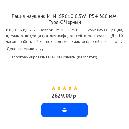
Рация наушник MINI SR610 0.5W IP54 380 мАч
Type-C Черный
Рация наушник Earhook MINI SR610 - компактная рация,
идеально подходящая для кафе, отелей и ресторанов. До 10
часов работы без подзарядки, дальность действия до 2
километров, зарядка от Type-C
Дополнительно хочу:
Запрограммировать LPD/PMR каналы (бесплатно)
2629.00 р.