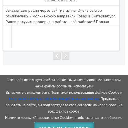
2026-07-29 22:08:56
Заказал две рации через сайт магазина. Очень быстро
Пе
откликнулись и молниеносно направили Товар в Екатеринбург.
Отл
Рации получил, проверил в работе - всё работает! Полная
нап
комплектация. Я доволен. Магазин рекомендую!..
Этот сайт использует файлы cookie. Вы можете узнать больше о том,
какие файлы cookie мы используем.
ГАРАНТИЯ
Вы можете ознакомиться с Политикой использования файлов Cookie и
качества на весь товар
Политикой в области обработки персональных данных
. Продолжая
работать на сайте, вы подтверждаете свое согласие на использование
всех файлов cookie.
Нажмите кнопку «Разрешить все Cookie», чтобы скрыть это сообщение.
ОТПРАВКА ЕЖЕДНЕВНО
Пн-Пт с 10:00 до 18:00, Сб 10:00-15:00