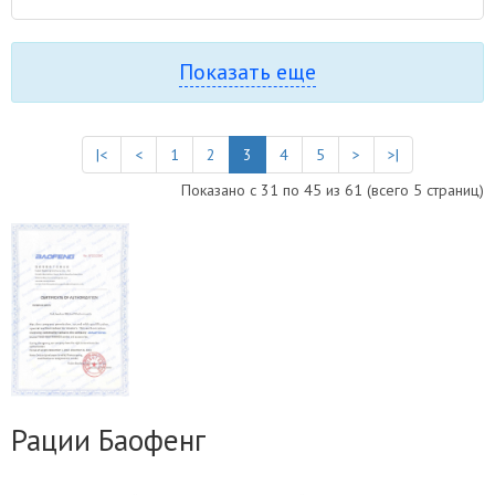
Показать еще
|<
<
1
2
3
4
5
>
>|
Показано с 31 по 45 из 61 (всего 5 страниц)
Рации Баофенг