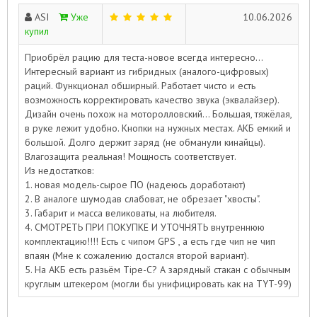
ASI
Уже
10.06.2026
купил
Приобрёл рацию для теста-новое всегда интересно...
Интересный вариант из гибридных (аналого-цифровых)
раций. Функционал обширный. Работает чисто и есть
возможность корректировать качество звука (эквалайзер).
Дизайн очень похож на моторолловский... Большая, тяжёлая,
в руке лежит удобно. Кнопки на нужных местах. АКБ емкий и
большой. Долго держит заряд (не обманули кинайцы).
Влагозащита реальная! Мощность соответствует.
Из недостатков:
1. новая модель-сырое ПО (надеюсь доработают)
2. В аналоге шумодав слабоват, не обрезает "хвосты".
3. Габарит и масса великоваты, на любителя.
4. СМОТРЕТЬ ПРИ ПОКУПКЕ И УТОЧНЯТЬ внутреннюю
комплектацию!!!! Есть с чипом GPS , а есть где чип не чип
впаян (Мне к сожалению достался второй вариант).
5. На АКБ есть разьём Tipe-C? А зарядный стакан с обычным
круглым штекером (могли бы унифицировать как на TYT-99)