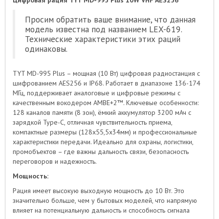
Цифровая рация TYT MD-995 Plus 10W VHF AES256
Просим обратить ваше внимание, что данная
модель известна под названием LEX-619.
Технические характеристики этих раций
одинаковы.
TYT MD-995 Plus – мощная (10 Вт) цифровая радиостанция с
шифрованием AES256 и IP68. Работает в диапазоне 136-174
МГц, поддерживает аналоговые и цифровые режимы с
качественным вокодером AMBE+2™. Ключевые особенности:
128 каналов памяти (8 зон), ёмкий аккумулятор 3200 мАч с
зарядкой Type-C, отличная чувствительность приема,
компактные размеры (128х55,5х34мм) и профессиональные
характеристики передачи. Идеально для охраны, логистики,
промобъектов – где важны дальность связи, безопасность
переговоров и надежность.
Мощность:
Рация имеет высокую выходную мощность до 10 Вт. Это
значительно больше, чем у бытовых моделей, что напрямую
влияет на потенциальную дальность и способность сигнала