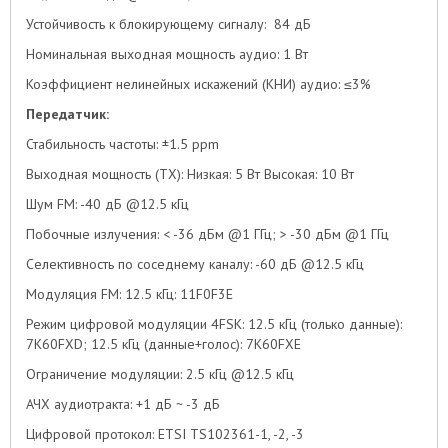
Устойчивость к блокирующему сигналу: 84 дБ
Номинальная выходная мощность аудио: 1 Вт
Коэффициент нелинейных искажений (КНИ) аудио: ≤3%
Передатчик:
Стабильность частоты: ±1.5 ppm
Выходная мощность (TX): Низкая: 5 Вт Высокая: 10 Вт
Шум FM: -40 дБ @12.5 кГц
Побочные излучения: < -36 дБм @1 ГГц; > -30 дБм @1 ГГц
Селективность по соседнему каналу: -60 дБ @12.5 кГц
Модуляция FM: 12.5 кГц: 11F0F3E
Режим цифровой модуляции 4FSK: 12.5 кГц (только данные):
7K60FXD; 12.5 кГц (данные+голос): 7K60FXE
Ограничение модуляции: 2.5 кГц @12.5 кГц
АЧХ аудиотракта: +1 дБ ~ -3 дБ
Цифровой протокол: ETSI TS102361-1, -2, -3