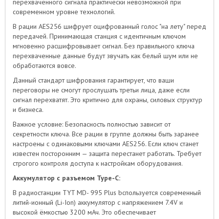
перехваченного сигнала практически невозможной при
современном уровне технологий.
В рации AES256 шифрует оцифрованный голос "на лету" перед
передачей. Принимающая станция с идентичным ключом
мгновенно расшифровывает сигнал. Без правильного ключа
перехваченные данные будут звучать как белый шум или не
обработаются вовсе.
Данный стандарт шифрования гарантирует, что ваши
переговоры не смогут прослушать третьи лица, даже если
сигнал перехватят. Это критично для охраны, силовых структур
и бизнеса.
Важное условие: Безопасность полностью зависит от
секретности ключа. Все рации в группе должны быть заранее
настроены с одинаковыми ключами AES256. Если ключ станет
известен посторонним — защита перестанет работать. Требует
строгого контроля доступа к настройкам оборудования.
Аккумулятор с разъемом Type-C:
В радиостанции TYT MD- 995 Plus bспользуется современный
литий-ионный (Li-Ion) аккумулятор с напряжением 7.4V и
высокой ёмкостью 3200 мАч. Это обеспечивает