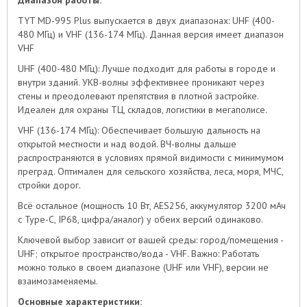
Диапазон работы:
TYT MD-995 Plus выпускается в двух диапазонах: UHF (400-
480 МГц) и VHF (136-174 МГц). Данная версия имеет диапазон
VHF
UHF (400-480 МГц): Лучше подходит для работы в городе и
внутри зданий. УКВ-волны эффективнее проникают через
стены и преодолевают препятствия в плотной застройке.
Идеален для охраны ТЦ, складов, логистики в мегаполисе.
VHF (136-174 МГц): Обеспечивает большую дальность на
открытой местности и над водой. ВЧ-волны дальше
распространяются в условиях прямой видимости с минимумом
преград. Оптимален для сельского хозяйства, леса, моря, МЧС,
стройки дорог.
Всё остальное (мощность 10 Вт, AES256, аккумулятор 3200 мАч
с Type-C, IP68, цифра/аналог) у обеих версий одинаково.
Ключевой выбор зависит от вашей среды: город/помещения -
UHF; открытое пространство/вода - VHF. Важно: Работать
можно только в своем диапазоне (UHF или VHF), версии не
взаимозаменяемы.
Основные характеристики: