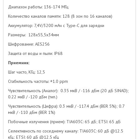
Диапазон работы: 136-174 МГц
Количество каналов памяти: 128 (8 зон по 16 каналов)
Аккумулятор: 7,4V/3200 мАч c Type-C для зарядки
Размеры: 128х55,5х34мм
Шифрование: AES256
Защита от воды и пыли: IP68
Приемник:
Шаг часто, КГц: 12,5
Стабильность частоты: ±1.0 ppm
Чувствительность (Аналог): 0.35 мкВ / -116 дБм (20 дБ SINAD);
0.22 мкВ / -120 дБм (тип.)
Чувствительность (Цифра): 0.3 мкВ / -117.4 дБм (BER 5%); 0.7
мкВ / -110 дБм (BER 1%)
Побочные излучения (прием): TIA603C: 65 дБ; ETSI: 65 дБ
Селективность по соседнему каналу: TIA603C: 60 дБ @12.5
кГц; ETSI: 60 дБ @12.5 кГц