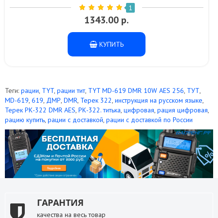
1
1343.00 р.
КУПИТЬ
Теги:
рации
,
TYT
,
рации тит
,
TYT MD-619 DMR 10W AES 256
,
ТУТ
,
MD-619
,
619
,
ДМР
,
DMR
,
Терек 322
,
инструкция на русском языке
,
Терек РК-322 DMR AES
,
РК-322. титька
,
цифровая
,
рация цифровая
,
рацию купить
,
рации с доставкой
,
рации с доставкой по России
ГАРАНТИЯ
качества на весь товар