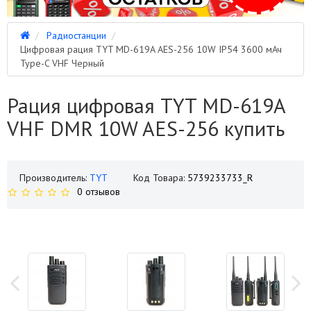
Радиостанции
Цифровая рация TYT MD-619A AES-256 10W IP54 3600 мАч
Type-C VHF Черный
Рация цифровая TYT MD-619A
VHF DMR 10W AES-256 купить
Производитель:
TYT
Код Товара:
5739233733_R
0 отзывов