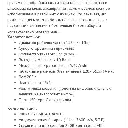
принимать и обрабатывать сигналы как аналоговых, так и
цифровых каналов, расширяя тем самым возможности ее
использования в различных ситуациях. Это означает, что
радиостанция может работать как с аналоговыми, так и с
цифровыми сигналами, обеспечивая более гибкую и
универсальную систему связи.
Характеристики:
Диапазон рабочих частот: 136-174 МГц;
Супергетеродинный приемник;
Количество каналов: 128 (8 зон);
Выходная мощность: 10 Ватт;
Межканальное расстояние: 25/12.5 кГц;
Габаритные размеры (без антенны): 128x 55,5x34 мм,
Вес: 200 г;
Влагозащита: IP54;
Режим микширования (прием на цифровых каналах
аналога, на аналоговых цифры);
Порт USB type C для зарядки.
Комплектация:
Рация TYT MD-619A VHF.
Аккумуляторная батарея (Li-Ion, 3600 мАч, 3.7 В)
Стакан и адаптер сетевой 220В для заряда АКБ.