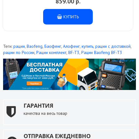
859.00 р.
КУПИТЬ
Теги:
рации
,
Baofeng
,
Баофенг
,
Алофенг
,
купить
,
рации с доставкой
,
рации по России
,
Рации комплект
,
BF-T3
,
Рации Baofeng BF-T3
ГАРАНТИЯ
качества на весь товар
ОТПРАВКА ЕЖЕДНЕВНО