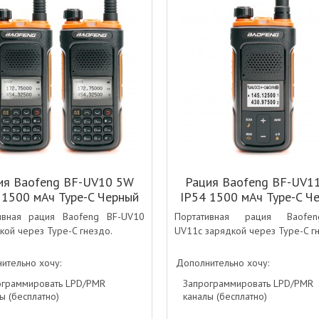
ия Baofeng BF-UV10 5W
Рация Baofeng BF-UV1
 1500 мАч Type-C Черный
IP54 1500 мАч Type-C Ч
ивная рация Baofeng BF-UV10
Портативная рация Baofe
кой через Type-C гнездо.
UV11с зарядкой через Type-C г
ительно хочу:
Дополнительно хочу:
ограммировать LPD/PMR
Запрограммировать LPD/PMR
ы (бесплатно)
каналы (бесплатно)