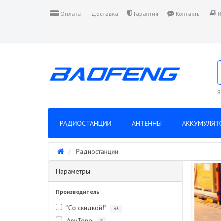
Оплата
Доставка
Гарантия
Контакты
И
Я
РАДИОСТАНЦИИ
АНТЕННЫ
АККУМУЛЯТ
Радиостанции
Параметры
Производитель
"Со скидкой!"
33
AnyTone
5