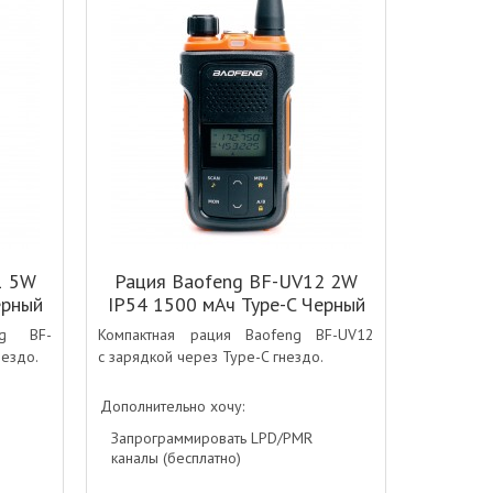
1 5W
Рация Baofeng BF-UV12 2W
ерный
IP54 1500 мАч Type-C Черный
ng BF-
Компактная рация Baofeng BF-UV12
нездо.
с зарядкой через Type-C гнездо.
Дополнительно хочу:
Запрограммировать LPD/PMR
каналы (бесплатно)