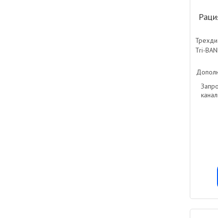
Раци
Трехди
Tri-BA
Дополн
Запр
канал