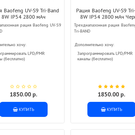
я Baofeng UV-S9 Tri-Band
Рация Baofeng UV-S9 Tri
8W IP54 2800 мАч
8W IP54 2800 мАч Чер
Серебристый
апазонная рация Baofeng UV-S9
Трехдиапазонная рация Baofen
ND
Tri-BAND
ительно хочу:
Дополнительно хочу:
ограммировать LPD/PMR
Запрограммировать LPD/PMR
ы (бесплатно)
каналы (бесплатно)
1850.00 р.
1850.00 р.
КУПИТЬ
КУПИТЬ