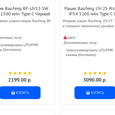
ия Baofeng BF-UV13 5W
Рация Baofeng UV-25 Pr
 1500 мАч Type-C Черный
IP54 5200 мАч Type-C 
Зеленый камуфляж
ивная радиостанция Baofeng BF-
Мощная рация Baofeng UV-25 T
в стильном тактическом дизайне
ительно хочу:
Цвет
Дополнительно хочу:
ограммировать LPD/PMR
ы (бесплатно)
Запрограммировать LPD/PMR
каналы (бесплатно)
2199.00 р.
3090.00 р.
КУПИТЬ
КУПИТЬ