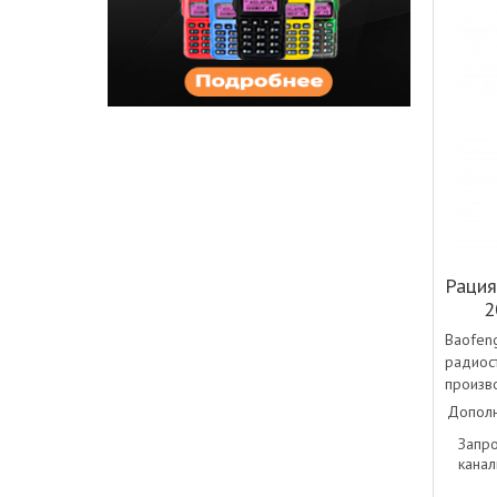
Рация
2
Baofe
ради
произв
Дополн
Запр
канал