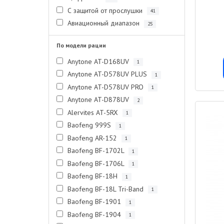
С защитой от прослушки
41
Авиационный диапазон
25
По модели рации
Anytone AT-D168UV
1
Anytone AT-D578UV PLUS
1
Anytone AT-D578UV PRO
1
Anytone AT-D878UV
2
Alervites AT-5RX
1
Baofeng 999S
1
Baofeng AR-152
1
Baofeng BF-1702L
1
Baofeng BF-1706L
1
Baofeng BF-18H
1
Baofeng BF-18L Tri-Band
1
Baofeng BF-1901
1
Baofeng BF-1904
1