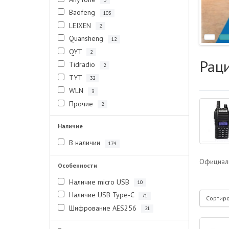
Baofeng
103
LEIXEN
2
Quansheng
12
QYT
2
Раци
Tidradio
2
TYT
32
WLN
3
Прочие
2
Наличие
В наличии
174
Официальн
Особенности
Наличие micro USB
10
Наличие USB Type-C
71
Сортир
Шифрование AES256
21