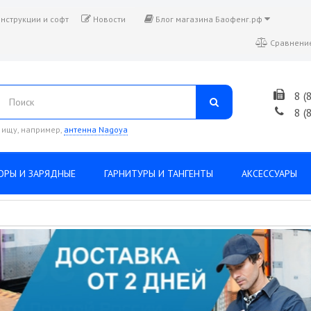
нструкции и софт
Новости
Блог магазина Баофенг.рф
Сравнение
8 (
8 (
 ищу, например,
антенна Nagoya
ОРЫ И ЗАРЯДНЫЕ
ГАРНИТУРЫ И ТАНГЕНТЫ
АКСЕССУАРЫ