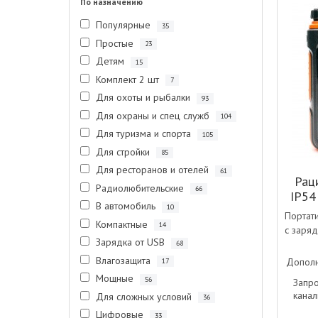
По назначению
Популярные
35
Простые
23
Детям
15
Комплект 2 шт
7
Для охоты и рыбалки
93
Для охраны и спец служб
104
Для туризма и спорта
105
Для стройки
85
Для ресторанов и отелей
61
Рац
Радиолюбительские
66
IP54
В автомобиль
10
Портат
Компактные
14
с заряд
Зарядка от USB
68
Влагозащита
Дополн
17
Мощные
56
Запр
канал
Для сложных условий
36
Цифровые
33