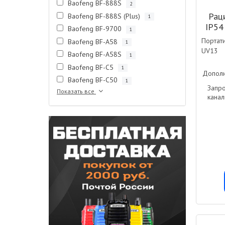
Baofeng BF-888S
2
Рац
Baofeng BF-888S (Plus)
1
IP54
Baofeng BF-9700
1
Портат
Baofeng BF-A58
1
UV13
Baofeng BF-A58S
1
Baofeng BF-C5
1
Дополн
Baofeng BF-C50
1
Запр
Показать все
канал