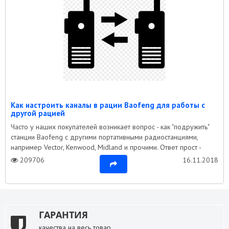
Как настроить каналы в рации Baofeng для работы с
другой рацией
Часто у наших покупателей возникает вопрос - как "подружить"
станции Baofeng с другими портативными радиостанциями,
например Vector, Kenwood, Midland и прочими. Ответ прост -
большинство раций с преду..
209706
16.11.2018
ГАРАНТИЯ
качества на весь товар