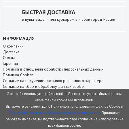
БЫСТРАЯ ДОСТАВКА
в пункт выдачи или курьером в любой город России
ИНФОРМАЦИЯ
О компании
Доставка
Оплата
Гарантия
Политика в отношении обработки персональных данных
Политика Cookies
Согласие на получение рассылок рекламного характера
Согласие на сбор и обработку данных cookie
СЛУЖБА ПОДДЕРЖКИ
Этот сайт использует файлы cookie. Вы можете узнать больше о том,
какие файлы cookie мы используем.
Связаться с нами
Вы можете ознакомиться с Политикой использования файлов Cookie и
Карта сайта
Политикой в области обработки персональных данных
. Продолжая
НАШИ КОНТАКТЫ
работать на сайте, вы подтверждаете свое согласие на использование
8 (8332) 75-66-88
всех файлов cookie.