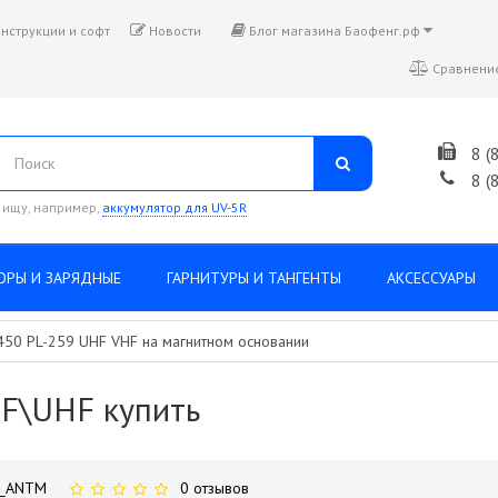
нструкции и софт
Новости
Блог магазина Баофенг.рф
Сравнение
8 (
8 (
 ищу, например,
аккумулятор для UV-5R
ОРЫ И ЗАРЯДНЫЕ
ГАРНИТУРЫ И ТАНГЕНТЫ
АКСЕССУАРЫ
450 PL-259 UHF VHF на магнитном основании
F\UHF купить
2_ANTM
0 отзывов