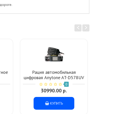
 дороге.
тное
Рация автомобильная
Рац
цифровая Anytone AT-D578UV
цифров
PLUS, AES256 55W UHF VHF
PRO, 
0
IP54 BLUETOOTH GPS
IP5
30990.00 р.
КУПИТЬ