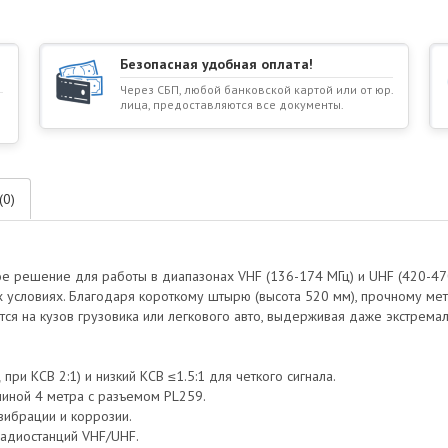
Безопасная удобная оплата!
Через СБП, любой банковской картой или от юр.
лица, предоставляются все документы.
(0)
е решение для работы в диапазонах VHF (136-174 МГц) и UHF (420-47
х условиях. Благодаря короткому штырю (высота 520 мм), прочному м
тся на кузов грузовика или легкового авто, выдерживая даже экстрема
ри КСВ 2:1) и низкий КСВ ≤1.5:1 для четкого сигнала.
линой 4 метра с разъемом PL259.
 вибрации и коррозии.
радиостанций VHF/UHF.