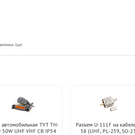
антенна 1шт.
 автомобильная TYT TH-
Разъем U-111F на кабел
 50W UHF VHF CB IP54
58 (UHF, PL-259, SO-2