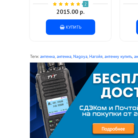
2
2015.00 р.
КУПИТЬ
Теги:
антенна
,
антенна
,
Nagoya
,
Нагойя
,
антенну купить
,
а