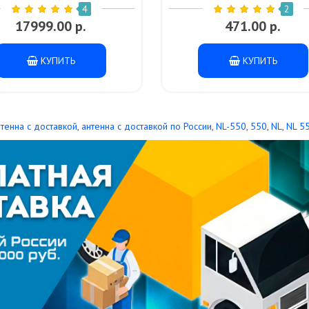
Черный
4
2
17999.00 р.
471.00 р.
КУПИТЬ
КУПИТЬ
нтенна с доставкой
,
антенна с доставкой по России
,
NL-550
,
550
,
NL
,
NL 5