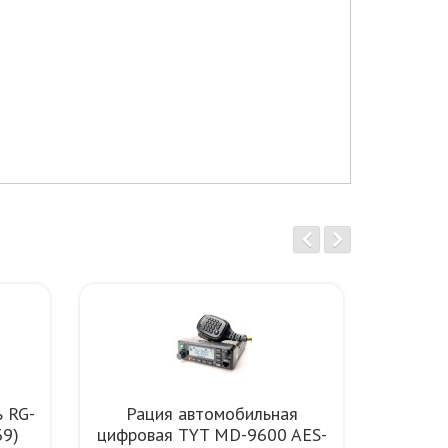
ь RG-
Рация автомобильная
Рация а
39)
цифровая TYT MD-9600 AES-
8600