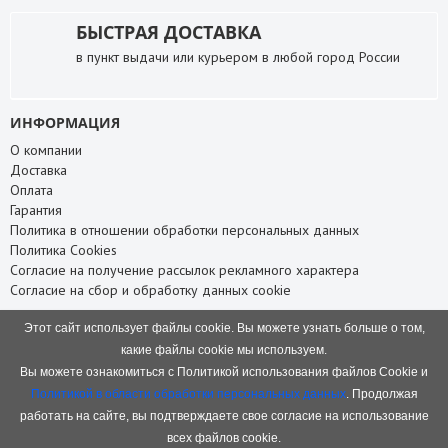
БЫСТРАЯ ДОСТАВКА
в пункт выдачи или курьером в любой город России
ИНФОРМАЦИЯ
О компании
Доставка
Оплата
Гарантия
Политика в отношении обработки персональных данных
Политика Cookies
Согласие на получение рассылок рекламного характера
Согласие на сбор и обработку данных cookie
СЛУЖБА ПОДДЕРЖКИ
Этот сайт использует файлы cookie. Вы можете узнать больше о том,
Связаться с нами
какие файлы cookie мы используем.
Карта сайта
Вы можете ознакомиться с Политикой использования файлов Cookie и
НАШИ КОНТАКТЫ
Политикой в области обработки персональных данных
. Продолжая
работать на сайте, вы подтверждаете свое согласие на использование
8 (8332) 75-66-88
+7 (953) 945-66-88
всех файлов cookie.