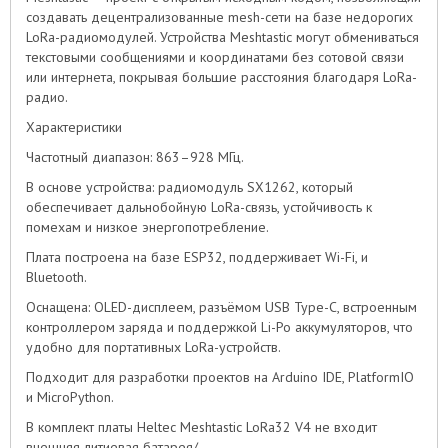
создавать децентрализованные mesh-сети на базе недорогих
LoRa-радиомодулей. Устройства Meshtastic могут обмениваться
текстовыми сообщениями и координатами без сотовой связи
или интернета, покрывая большие расстояния благодаря LoRa-
радио.
Характеристики
Частотный диапазон: 863–928 МГц.
В основе устройства: радиомодуль SX1262, который
обеспечивает дальнобойную LoRa-связь, устойчивость к
помехам и низкое энергопотребление.
Плата построена на базе ESP32, поддерживает Wi-Fi, и
Bluetooth.
Оснащена: OLED-дисплеем, разъёмом USB Type-C, встроенным
контроллером заряда и поддержкой Li-Po аккумуляторов, что
удобно для портативных LoRa-устройств.
Подходит для разработки проектов на Arduino IDE, PlatformIO
и MicroPython.
В комплект платы Heltec Meshtastic LoRa32 V4 не входит
внешняя литиевая батарея/