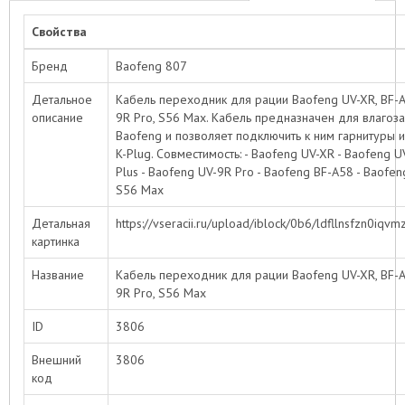
Свойства
Бренд
Baofeng 807
Детальное
Кабель переходник для рации Baofeng UV-XR, BF-A5
описание
9R Pro, S56 Max. Кабель предназначен для влаго
Baofeng и позволяет подключить к ним гарнитуры и
K-Plug. Совместимость: - Baofeng UV-XR - Baofeng U
Plus - Baofeng UV-9R Pro - Baofeng BF-A58 - Baofen
S56 Max
Детальная
https://vseracii.ru/upload/iblock/0b6/ldfllnsfzn0i
картинка
Название
Кабель переходник для рации Baofeng UV-XR, BF-A5
9R Pro, S56 Max
ID
3806
Внешний
3806
код