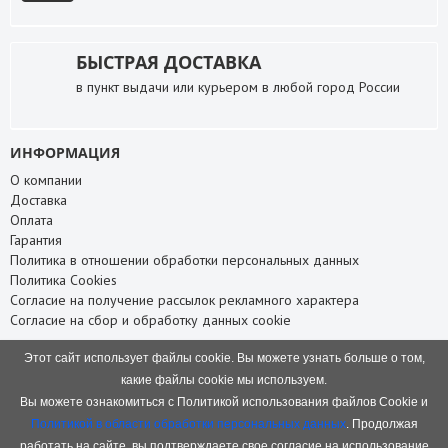
БЫСТРАЯ ДОСТАВКА
в пункт выдачи или курьером в любой город России
ИНФОРМАЦИЯ
О компании
Доставка
Оплата
Гарантия
Политика в отношении обработки персональных данных
Политика Cookies
Согласие на получение рассылок рекламного характера
Согласие на сбор и обработку данных cookie
СЛУЖБА ПОДДЕРЖКИ
Этот сайт использует файлы cookie. Вы можете узнать больше о том,
Связаться с нами
какие файлы cookie мы используем.
Карта сайта
Вы можете ознакомиться с Политикой использования файлов Cookie и
НАШИ КОНТАКТЫ
Политикой в области обработки персональных данных
. Продолжая
работать на сайте, вы подтверждаете свое согласие на использование