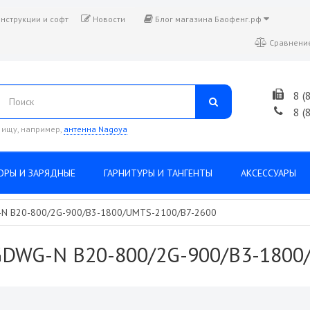
нструкции и софт
Новости
Блог магазина Баофенг.рф
Сравнение
8 (
8 (
 ищу, например,
антенна Nagoya
ОРЫ И ЗАРЯДНЫЕ
ГАРНИТУРЫ И ТАНГЕНТЫ
АКСЕССУАРЫ
G-N B20-800/2G-900/B3-1800/UMTS-2100/B7-2600
3GDWG-N B20-800/2G-900/B3-180