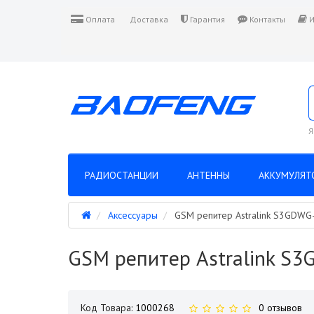
Оплата
Доставка
Гарантия
Контакты
И
Я
РАДИОСТАНЦИИ
АНТЕННЫ
АККУМУЛЯТ
Аксессуары
GSM репитер Astralink S3GDW
GSM репитер Astralink S
Код Товара:
1000268
0 отзывов