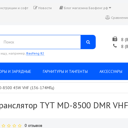
нструкции и софт
Новости
Блог магазина Баофенг.рф
Сравнение
8 (
8 (
 ищу, например,
Baofeng 82
ОРЫ И ЗАРЯДНЫЕ
ГАРНИТУРЫ И ТАНГЕНТЫ
АКСЕССУАРЫ
D-8500 45W VHF (136-174МГц)
ранслятор TYT MD-8500 DMR VHF
0 отзывов