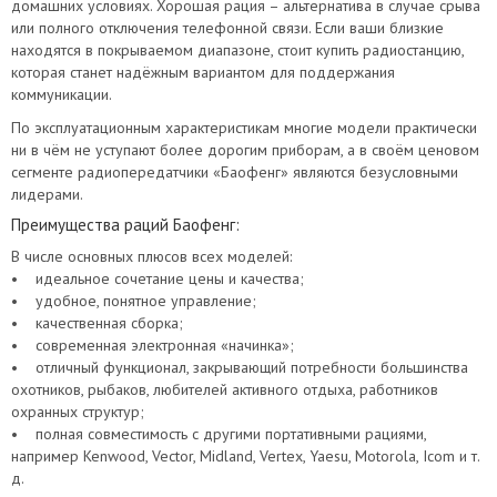
домашних условиях. Хорошая рация – альтернатива в случае срыва
или полного отключения телефонной связи. Если ваши близкие
находятся в покрываемом диапазоне, стоит купить радиостанцию,
которая станет надёжным вариантом для поддержания
коммуникации.
По эксплуатационным характеристикам многие модели практически
ни в чём не уступают более дорогим приборам, а в своём ценовом
сегменте радиопередатчики «Баофенг» являются безусловными
лидерами.
Преимущества раций Баофенг:
В числе основных плюсов всех моделей:
• идеальное сочетание цены и качества;
• удобное, понятное управление;
• качественная сборка;
• современная электронная «начинка»;
• отличный функционал, закрывающий потребности большинства
охотников, рыбаков, любителей активного отдыха, работников
охранных структур;
• полная совместимость с другими портативными рациями,
например Kenwood, Vector, Midland, Vertex, Yaesu, Motorola, Icom и т.
д.