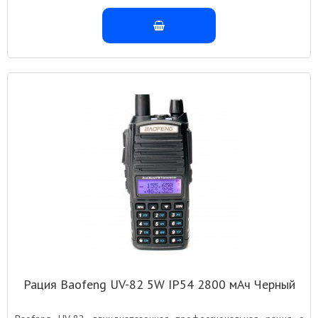
Рация Baofeng UV-82 5W IP54 2800 мАч Черный