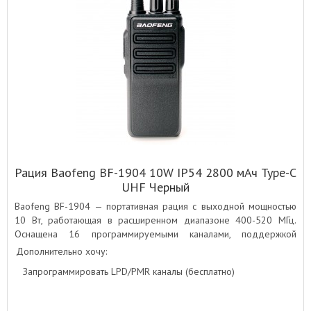
Рация Baofeng BF-1904 10W IP54 2800 мАч Type-C
UHF Черный
Baofeng BF-1904 — портативная рация с выходной мощностью
10 Вт, работающая в расширенном диапазоне 400-520 МГц.
Оснащена 16 программируемыми каналами, поддержкой
кодирования CTCSS/DCS, разъёмом для гарнитуры
Дополнительно хочу:
и современным Type-C разъёмом для удобства зарядки.
Запрограммировать LPD/PMR каналы (бесплатно)