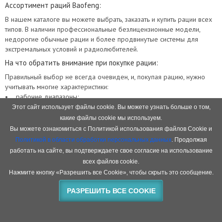
Ассортимент раций Baofeng:
В нашем каталоге вы можете выбрать, заказать и купить рации всех
типов. В наличии профессиональные безлицензионные модели,
недорогие обычные рации и более продвинутые системы для
экстремальных условий и радиолюбителей.
На что обратить внимание при покупке рации:
Правильный выбор не всегда очевиден, и, покупая рацию, нужно
учитывать многие характеристики:
• рабочие диапазоны;
• наличие нужного класса защиты;
Этот сайт использует файлы cookie. Вы можете узнать больше о том,
• дальность действия;
какие файлы cookie мы используем.
• простоту настроек и эксплуатации;
Вы можете ознакомиться с Политикой использования файлов Cookie и
• мощность аккумулятора;
Политикой в области обработки персональных данных
. Продолжая
• стоимость.
работать на сайте, вы подтверждаете свое согласие на использование
Все основные характеристики указаны в описании. Наши
всех файлов cookie.
консультанты готовы помочь вам найти и купить лучшую модель
Нажмите кнопку «Разрешить все Cookie», чтобы скрыть это сообщение.
радиостанции Baofeng из нашего каталога, которая будет полностью
соответствовать вашим требованиям.
РАЗРЕШИТЬ ВСЕ COOKIE
Почему мы:
У нас налажены прямые поставки с завода Baofeng и мы