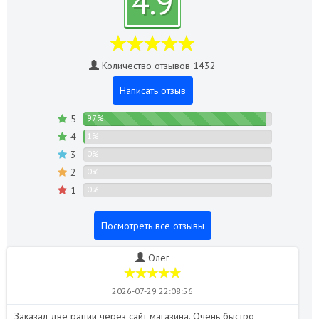
4.9
Количество отзывов 1432
Написать отзыв
5
97%
4
1%
3
0%
2
0%
1
0%
Посмотреть все отзывы
Олег
2026-07-29 22:08:56
Заказал две рации через сайт магазина. Очень быстро
Пе