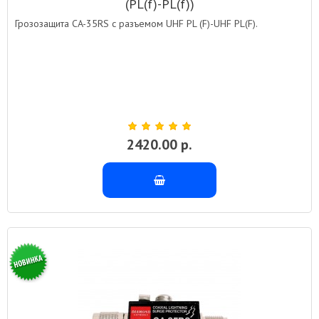
(PL(f)-PL(f))
Грозозащита CA-35RS с разъемом UHF PL (F)-UHF PL(F).
2420.00 р.