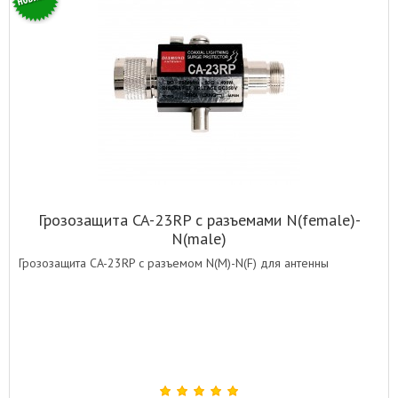
Грозозащита CA-23RP с разъемами N(female)-
N(male)
Грозозащита CA-23RP с разъемом N(М)-N(F) для антенны