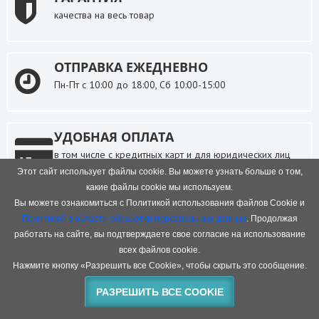
качества на весь товар
ОТПРАВКА ЕЖЕДНЕВНО
Пн-Пт с 10:00 до 18:00, Сб 10:00-15:00
УДОБНАЯ ОПЛАТА
в том числе с кредитных карт и для юридических лиц
Этот сайт использует файлы cookie. Вы можете узнать больше о том,
какие файлы cookie мы используем.
БЫСТРАЯ ДОСТАВКА
Вы можете ознакомиться с Политикой использования файлов Cookie и
Политикой в области обработки персональных данных
. Продолжая
в пункт выдачи или курьером в любой город России
работать на сайте, вы подтверждаете свое согласие на использование
всех файлов cookie.
Нажмите кнопку «Разрешить все Cookie», чтобы скрыть это сообщение.
ИНФОРМАЦИЯ
О компании
РАЗРЕШИТЬ ВСЕ COOKIE
Доставка
Оплата