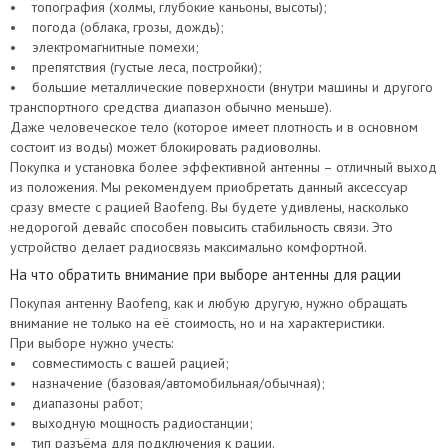
• топография (холмы, глубокие каньоны, высоты);
• погода (облака, грозы, дождь);
• электромагнитные помехи;
• препятствия (густые леса, постройки);
• большие металлические поверхности (внутри машины и другого
транспортного средства диапазон обычно меньше).
Даже человеческое тело (которое имеет плотность и в основном
состоит из воды) может блокировать радиоволны.
Покупка и установка более эффективной антенны – отличный выход
из положения. Мы рекомендуем приобретать данный аксессуар
сразу вместе с рацией Baofeng. Вы будете удивлены, насколько
недорогой девайс способен повысить стабильность связи. Это
устройство делает радиосвязь максимально комфортной.
На что обратить внимание при выборе антенны для рации
Покупая антенну Baofeng, как и любую другую, нужно обращать
внимание не только на её стоимость, но и на характеристики.
При выборе нужно учесть:
• совместимость с вашей рацией;
• назначение (базовая/автомобильная/обычная);
• диапазоны работ;
• выходную мощность радиостанции;
• тип разъёма для подключения к рации.