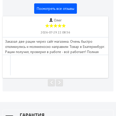
Посмотреть все отзывы
Олег
2026-07-29 22:08:56
Заказал две рации через сайт магазина. Очень быстро
Пе
откликнулись и молниеносно направили Товар в Екатеринбург.
Отл
Рации получил, проверил в работе - всё работает! Полная
нап
комплектация. Я доволен. Магазин рекомендую!..
ГАРАНТИЯ