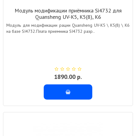
Модуль модификации приёмника Si4732 для
Quansheng UV-K5, К5(8), K6
Модуль для модификации рации Quansheng UV-K5 \ К5(8) \ K6
на базе SI4732.Плата приемника SI4732 разр..
1890.00 р.