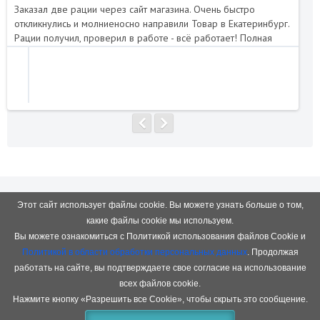
Заказал две рации через сайт магазина. Очень быстро
Пе
откликнулись и молниеносно направили Товар в Екатеринбург.
Отл
Рации получил, проверил в работе - всё работает! Полная
нап
комплектация. Я доволен. Магазин рекомендую!..
Этот сайт использует файлы cookie. Вы можете узнать больше о том,
ГАРАНТИЯ
какие файлы cookie мы используем.
качества на весь товар
Вы можете ознакомиться с Политикой использования файлов Cookie и
Политикой в области обработки персональных данных
. Продолжая
работать на сайте, вы подтверждаете свое согласие на использование
ОТПРАВКА ЕЖЕДНЕВНО
всех файлов cookie.
Пн-Пт с 10:00 до 18:00, Сб 10:00-15:00
Нажмите кнопку «Разрешить все Cookie», чтобы скрыть это сообщение.