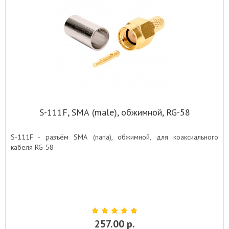
S-111F, SМА (male), обжимной, RG-58
S-111F - разъём SМА (папа), обжимной, для коаксиального
кабеля RG-58
257.00 р.