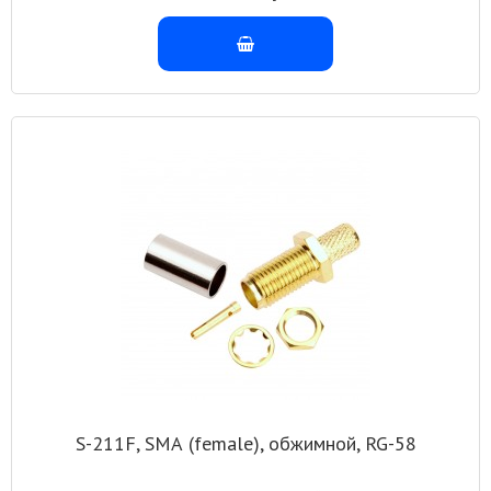
S-211F, SМА (female), обжимной, RG-58