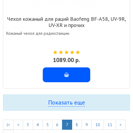
Чехол кожаный для раций Baofeng BF-A58, UV-9R,
UV-XR и прочих
Кожаный чехол для радиостанции.
1089.00 р.
Показать еще
|<
<
3
4
5
6
7
8
9
10
11
>