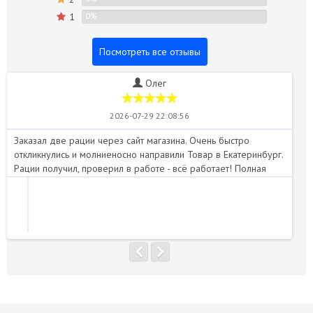
1
0%
Посмотреть все отзывы
Олег
2026-07-29 22:08:56
Заказал две рации через сайт магазина. Очень быстро
Пе
откликнулись и молниеносно направили Товар в Екатеринбург.
Отл
Рации получил, проверил в работе - всё работает! Полная
нап
комплектация. Я доволен. Магазин рекомендую!..