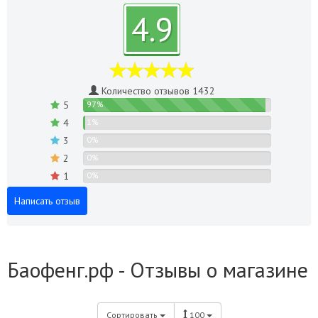
4.9
Количество отзывов 1432
5
97%
4
1%
3
0%
2
0%
1
0%
Написать отзыв
Баофенг.рф - Отзывы о магазине
Сортировать
100