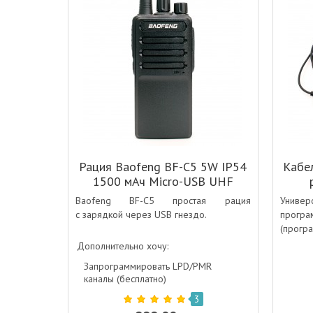
Рация Baofeng BF-C5 5W IP54
Кабе
1500 мАч Micro-USB UHF
Черный
Baofeng BF-C5 простая рация
Унив
с зарядкой через USB гнездо.
прог
(прогр
Дополнительно хочу:
Запрограммировать LPD/PMR
каналы (бесплатно)
3