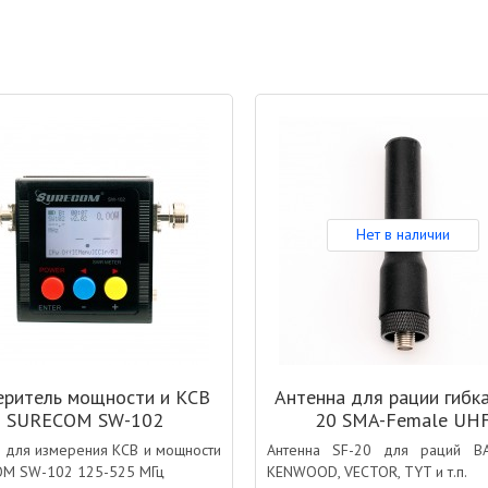
Нет в наличии
ритель мощности и КСВ
Антенна для рации гибка
SURECOM SW-102
20 SMA-Female UH
 для измерения КСВ и мощности
Антенна SF-20 для раций B
M SW-102 125-525 МГц
KENWOOD, VECTOR, TYT и т.п.