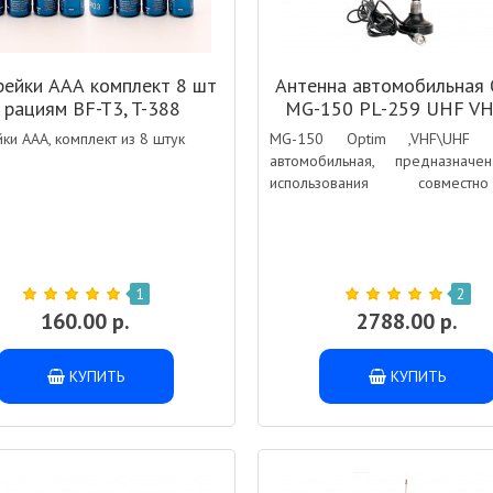
рейки ААА комплект 8 шт
Антенна автомобильная 
 рациям BF-T3, T-388
MG-150 PL-259 UHF VH
магнитном основани
ки ААА, комплект из 8 штук
MG-150 Optim ,VHF\UHF а
автомобильная, предназнач
использования совмес
автомобильными радиоста
диапазона частот 136-174 МГц 
420-470 МГц (UHF)
1
2
160.00 р.
2788.00 р.
КУПИТЬ
КУПИТЬ