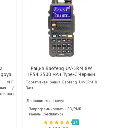
на
Рация Baofeng UV-5RM 8W
agoya
IP54 2500 мАч Type-C Черный
 UHF
F VHF
Портативная рация Baofeng UV-5RM 8
ьная /
Ватт
нитном
OFENG,
Дополнительно хочу:
Запрограммировать LPD/PMR
каналы (бесплатно)
24