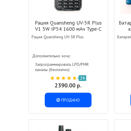
Рация Quansheng UV-5R Plus
Бата
V1 5W IP54 1600 мАч Type-C
к
Черный
Рация Quansheng UV-5R Plus
Батарей
Дополнительно хочу:
Запрограммировать LPD/PMR
каналы (бесплатно)
24
2390.00 р.
ПРОДАНО