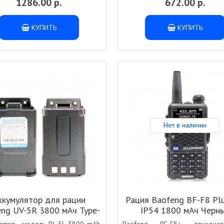
1286.00 р.
672.00 р.
КУПИТЬ
КУПИТЬ
Нет в наличии
ккумулятор для рации
Рация Baofeng BF-F8 Pl
ng UV-5R 3800 мАч Type-
IP54 1800 мАч Черн
C Компакт Черный