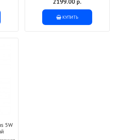
2199.00 р.
КУПИТЬ
us 5W
ый