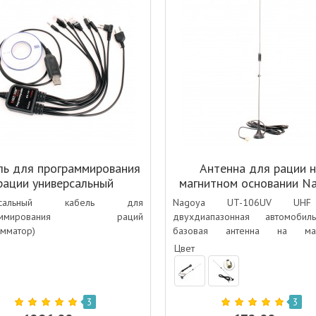
ль для программирования
Антенна для рации 
рации универсальный
магнитном основании N
UT-106UV SMA-Female
ерсальный кабель для
Nagoya UT-106UV UH
VHF
раммирования раций
двухдиапазонная автомобил
амматор)
базовая антенна на маг
основании для раций BA
Цвет
KENWOOD, VECTOR и т.п.
3
3