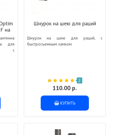
Optim
Шнурок на шею для раций
F на
и
нтенна
Шнурок на шею для раций, с
ена для
быстросъемным замком
тно с
нциями
(VHF) и
2
110.00 р.
КУПИТЬ