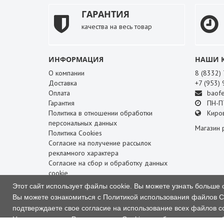
ГАРАНТИЯ
качества на весь товар
ИНФОРМАЦИЯ
НАШИ 
О компании
8 (8332)
Доставка
+7 (953)
Оплата
baofe
Гарантия
ПН-ПТ
Политика в отношении обработки
Киров
персональных данных
Магазин 
Политика Cookies
Согласие на получение рассылок
рекламного характера
Согласие на сбор и обработку данных
cookie
Этот сайт использует файлы cookie. Вы можете узнать больше 
СЛУЖБА ПОДДЕРЖКИ
Вы можете ознакомиться с Политикой использования файлов C
Связаться с нами
подтверждаете свое согласие на использование всех файлов co
Карта сайта
Нажмите кнопку «Разрешить все Cookie», чтобы скрыть это со