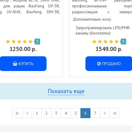
лятор , модель BL-5L 3800 mAh,
Baofeng BF-F8+ двухдиапа
, для рации BaoFeng UV-5R,
профессиональная порта
ng UV-8HX, Baofeng DM-5R,
радиостанция с инверс
Т, Напряжение 7.4 В, Ток 3800
дисплеем
Дополнительно хочу:
Запрограммировать LPD/PMR
каналы (бесплатно)
3
3
1250.00 р.
1549.00 р.
КУПИТЬ
ПРОДАНО
Показать еще
|<
<
1
2
3
4
5
6
7
>
>|