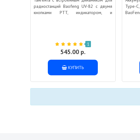
Тангента с встроенным динамиком для
Аккуму
радиостанций Baofeng UV-82 с двумя
Type-C
кнопками PTT, индикатором, и
BaoFe
возможностью подключения наушника
КОМПАК
мАч
1
545.00 р.
КУПИТЬ